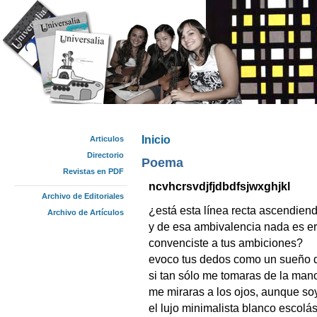
Inicio
Articulos
Se encuentra usted aquí
Directorio
Poema
Revistas en PDF
ncvhcrsvdjfjdbdfsjwxghjkl
Archivo de Editoriales
¿está esta línea recta ascendie
Archivo de Artículos
y de esa ambivalencia nada es 
convenciste a tus ambiciones?
evoco tus dedos como un sueño d
si tan sólo me tomaras de la man
me miraras a los ojos, aunque soy
el lujo minimalista blanco escolást