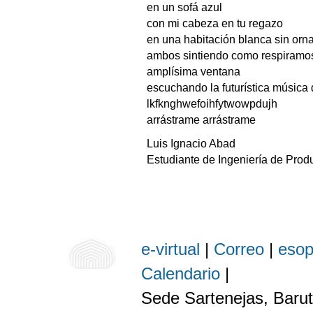
en un sofá azul
con mi cabeza en tu regazo
en una habitación blanca sin or
ambos sintiendo como respiramos 
amplísima ventana
escuchando la futurística música 
lkfknghwefoihfytwowpdujh
arrástrame arrástrame
Luis Ignacio Abad
Estudiante de Ingeniería de Prod
e-virtual
|
Correo
|
eso
Calendario
|
Sede Sartenejas, Barut