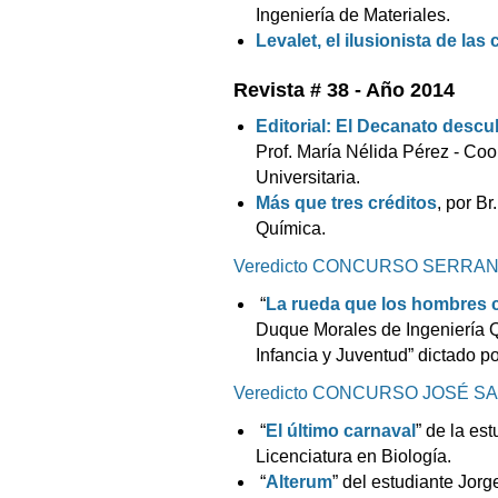
Ingeniería de Materiales.
Levalet, el ilusionista de las 
Revista # 38 - Año 2014
Editorial
: El Decanato descu
Prof. María Nélida Pérez - Coo
Universitaria.
Más que tres créditos
, por B
Química.
Veredicto CONCURSO SERRA
“
La rueda que los hombres
Duque Morales de Ingeniería Q
Infancia y Juventud” dictado por
Veredicto CONCURSO JOSÉ S
“
El último carnaval
” de la es
Licenciatura en Biología.
“
Alterum
” del estudiante Jorg