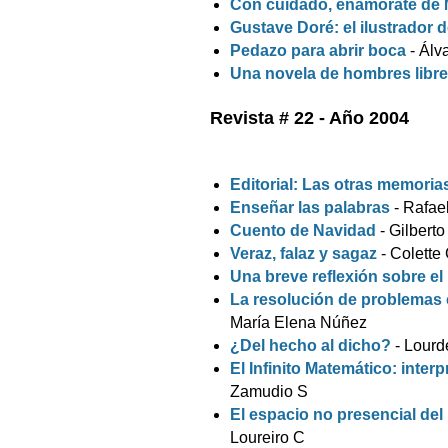
Con cuidado, enamórate de 
Gustave Doré: el ilustrador d
Pedazo para abrir boca
- Álv
Una novela de hombres libr
Revista # 22 - Año 2004
Editorial: Las otras memoria
Enseñar las palabras
- Rafae
Cuento de Navidad
- Gilbert
Veraz, falaz y sagaz
- Colette
Una breve reflexión sobre el
La resolución de problemas
María Elena Núñez
¿Del hecho al dicho?
- Lourd
El Infinito Matemático: inter
Zamudio S
El espacio no presencial del 
Loureiro C