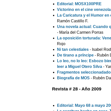
Editorial: MOSX100PRE
Victorino en el cine venezol
La Caricatura y el Humor en 
Ramón Castillo F.
Una novela actual: Cuando qu
- María del Carmen Porras
La oposición torturada: Ven
Rojo
Ni tan celestiales
- Isabel Ro
De tirano a príncipe
- Rubén 
Lo leo, no lo leo: Esbozo bi
leer a Miguel Otero Silva
- Ya
Fragmentos seleccionadad
Biografía de MOS
- Rubén Da
Revista # 28 - Año 2009
Editorial: Mayo 68 a mayo 2