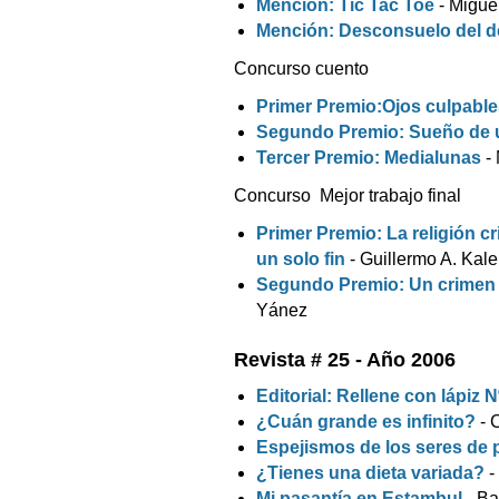
Mención: Tic Tac Toe
- Migue
Mención: Desconsuelo del d
Concurso cuento
Primer Premio:Ojos culpable
Segundo Premio: Sueño de 
Tercer Premio: Medialunas
-
Concurso Mejor trabajo final
Primer Premio: La religión c
un solo fin
- Guillermo A. Kal
Segundo Premio: Un crimen 
Yánez
Revista # 25 - Año 2006
Editorial: Rellene con lápiz N
¿Cuán grande es infinito?
- 
Espejismos de los seres de 
¿Tienes una dieta variada?
-
Mi pasantía en Estambul
- Ba