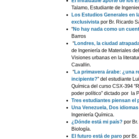
El invaluable aporte de los 
Talamo, Estudiante de Ingenie
Los Estudios Generales en l
exclusivista
por Br. Ricardo S
“
No hay nada como un cuent
Barros
“
Londres, la ciudad atrapada
de Ingeniería de Materiales d
Visiones urbanas en la literatur
Cavallin.
“
La primavera árabe: ¿una r
incipiente?
” del estudiante L
Química del curso CSX-394 “Re
poder político” dictado por la 
Tres estudiantes piensan el 
Una Venezuela, Dos idiomas
Ingeniería Química.
¿Dónde está mi país?
por Br.
Biología.
El futuro está de paro
por Br.