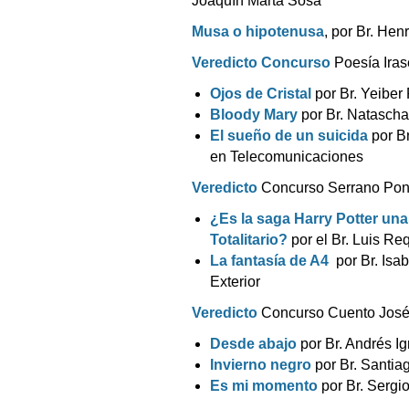
Joaquín Marta Sosa
Musa o hipotenusa
, por Br. Hen
Veredicto Concurso
Poesía Iras
Ojos de Cristal
por Br. Yeiber
Bloody Mary
por Br. Natascha
El sueño de un suicida
por B
en Telecomunicaciones
Veredicto
Concurso Serrano Pon
¿Es la saga Harry Potter una
Totalitario?
por el Br. Luis Re
La fantasía de A4
por Br. Isa
Exterior
Veredicto
Concurso Cuento José 
Desde abajo
por Br. Andrés I
Invierno negro
por Br. Santia
Es mi momento
por Br. Sergi