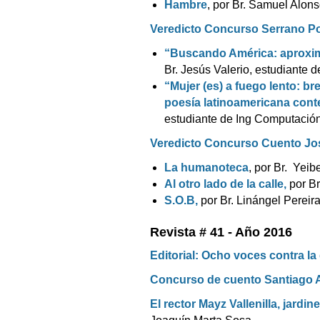
Hambre
, por Br. Samuel Alon
Veredicto Concurso Serrano P
“Buscando América: aproxima
Br. Jesús Valerio, estudiante d
“Mujer (es) a fuego lento: b
poesía latinoamericana con
estudiante de Ing Computació
Veredicto Concurso Cuento Jos
La humanoteca
, por Br. Yei
Al otro lado de la calle,
por Br
S.O.B,
por Br. Linángel Pereir
Revista # 41 - Año 2016
Editorial: Ocho voces contra la
Concurso de cuento Santiago 
El rector Mayz Vallenilla, jardi