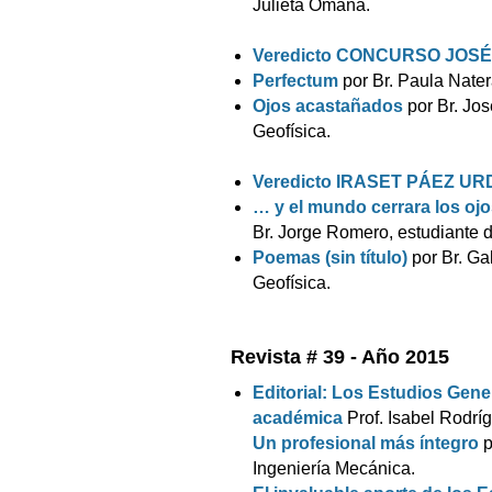
Julieta Omaña.
Veredicto CONCURSO JOS
Perfectum
por Br. Paula Nate
Ojos acastañados
por Br. Jos
Geofísica.
Veredicto IRASET PÁEZ U
… y el mundo cerrara los o
Br. Jorge Romero, estudiante 
Poemas (sin título)
por Br. Gab
Geofísica.
Revista # 39 - Año 2015
Editorial:
Los Estudios Gener
académica
Prof. Isabel Rodrí
Un profesional más íntegro
p
Ingeniería Mecánica.