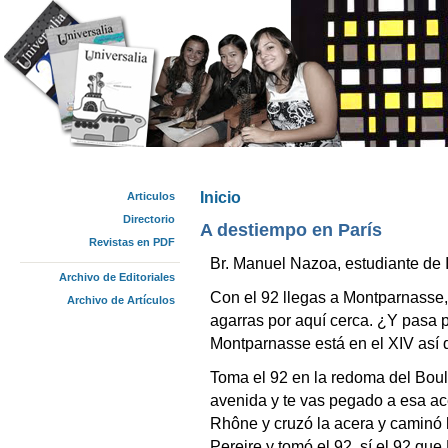
Inicio
Articulos
Se encuentra usted aquí
Directorio
A destiempo en París
Revistas en PDF
Br. Manuel Nazoa, estudiante de I
Archivo de Editoriales
Con el 92 llegas a Montparnasse, 
Archivo de Artículos
agarras por aquí cerca. ¿Y pasa 
Montparnasse está en el XIV así 
Toma el 92 en la redoma del Boule
avenida y te vas pegado a esa ace
Rhône y cruzó la acera y caminó 
Pereire y tomó el 92, sí el 92 qu